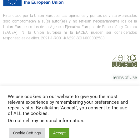
Financiado por la Unión Europea. Las opiniones y puntos de vista expresados
solo comprometen a su(s) autor(es) y no reflejan necesariamente los de la
Unión Europea o los de la Agencia Ejecutiva Europea de Educación y Cultura
(EACEA). Ni la Unión Europea ni la EACEA pueden ser considerados
responsables de ellos. 2021-1-RO01-KA220-SCH-000032588
Terms of Use
We use cookies on our website to give you the most
relevant experience by remembering your preferences and
repeat visits. By clicking “Accept”, you consent to the use
of ALL the cookies.
Do not sell my personal information
.
Copyright © 2022 Zero Waste. All Rights Reserved.
Cookie Settings
Accept