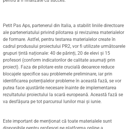
pentru a fi finalizate cu succes.
Petit Pas Aps
, partenerul din Italia, a stabilit liniile directoare
ale parteneriatului privind
pilotarea
ș
i revizuirea materialelor
de formare
. Astfel, pentru testarea materialelor create în
cadrul produsului proiectului PR2, vor fi utilizate următoarele
grupuri
ț
intă na
ț
ionale
: 40 de părin
ț
i, 20 de elevi
ș
i 15
profesori (conform indicatorilor de calitate asuma
ț
i prin
proiect). Faza de pilotare este crucială deoarece reduce
blocajele specifice sau problemele preliminare, iar prin
identificarea poten
ț
ialelor probleme în această fază, se vor
putea face ajustările necesare înainte de
implementarea
rezultatului proiectului la scară europeană
. Această fază se
va desfă
ș
ura pe tot parcursul lunilor mai
ș
i iunie.
Este important de men
ț
ionat că toate materialele sunt
disponibile pentru profesori pe
platforma online
a