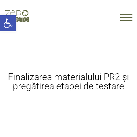
Deschide bara de unelte
TOGG
Finalizarea materialului PR2 și
pregătirea etapei de testare