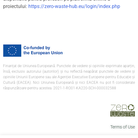
proiectului:
https://zero-waste-hub.eu/login/index.php
Finanțat de Uniunea Europeană. Punctele de vedere și opiniile exprimate aparțin,
însă, exclusiv autorului (autorilor) și nu reflectă neapărat punctele de vedere și
opiniile Uniunii Europene sau ale Agenției Executive Europene pentru Educație și
Cultură (EACEA). Nici Uniunea Europeană și nici EACEA nu pot fi considerate
răspunzătoare pentru acestea. 2021-1-RO01-KA220-SCH-000032588
Terms of Use