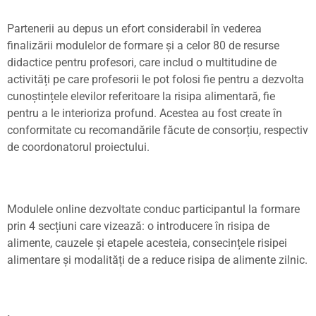
Partenerii au depus un efort considerabil în vederea
finalizării
modulelor de formare
ș
i a celor
80 de resurse
didactice
pentru profesori, care includ o multitudine de
activită
ț
i pe care profesorii le pot folosi fie pentru a dezvolta
cuno
ș
tin
ț
ele elevilor referitoare la risipa alimentară, fie
pentru a le interioriza profund. Acestea au fost create în
conformitate cu recomandările făcute de consor
ț
iu, respectiv
de coordonatorul proiectului.
Modulele online dezvoltate conduc participantul la formare
prin
4 sec
ț
iuni
care vizează
:
o introducere în risipa de
alimente, cauzele
ș
i etapele acesteia, consecin
ț
ele risipei
alimentare
ș
i modalită
ți de a
reduce risipa de alimente zilnic.