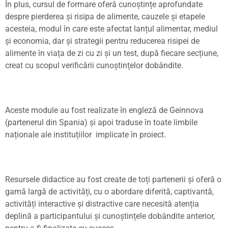
În plus, cursul de formare oferă cuno
ș
tin
ț
e aprofundate
despre pierderea
ș
i risipa de alimente, cauzele
ș
i etapele
acesteia, modul în care este afectat lan
ț
ul alimentar, mediul
ș
i economia, dar
și
strategii pentru reducerea risipei de
alimente în via
ț
a de zi cu zi
ș
i un test, după fiecare sec
ț
iune,
creat cu scopul verificării cuno
ș
tin
ț
elor dobândite.
Aceste module au fost realizate în engleză de
Geinnova
(partenerul din Spania)
ș
i apoi traduse în toate limbile
na
ț
ionale ale institu
ț
iilor implicate în proiect.
Resursele didactice au fost create de to
ț
i partenerii
ș
i oferă o
gamă largă de activită
ț
i, cu o abordare diferită, captivantă,
activită
ț
i interactive
ș
i distractive care necesită aten
ț
ia
deplină a participantului
ș
i cuno
ș
tin
ț
ele dobândite anterior,