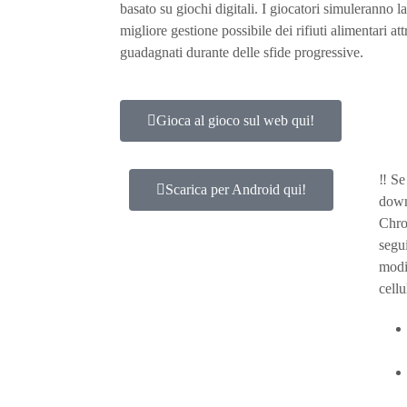
basato su giochi digitali. I giocatori simuleranno l
migliore gestione possibile dei rifiuti alimentari att
guadagnati durante delle sfide progressive.
Gioca al gioco sul web qui!
‼️ Se
Scarica per Android qui!
down
Chro
segui
modi
cellu