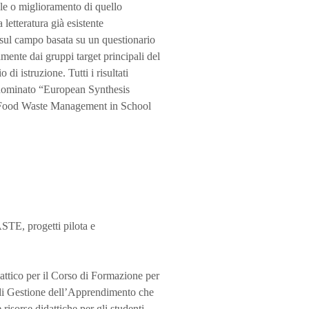
ale o miglioramento di quello
letteratura già esistente
 sul campo basata su un questionario
tamente dai gruppi target principali del
 di istruzione. Tutti i risultati
denominato “European Synthesis
 Food Waste Management in School
TE, progetti pilota e
dattico per il Corso di Formazione per
di Gestione dell’Apprendimento che
 risorse didattiche per gli studenti