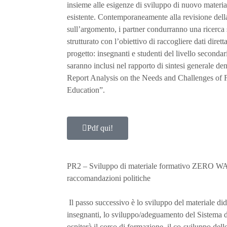
insieme alle esigenze di sviluppo di nuovo materi
esistente. Contemporaneamente alla revisione della 
sull’argomento, i partner condurranno una ricerca
strutturato con l’obiettivo di raccogliere dati diret
progetto: insegnanti e studenti del livello secondario
saranno inclusi nel rapporto di sintesi generale 
Report Analysis on the Needs and Challenges of
Education”.
Pdf qui!
PR2 – Sviluppo di materiale formativo ZERO WAS
raccomandazioni politiche
Il passo successivo è lo sviluppo del materiale di
insegnanti, lo sviluppo/adeguamento del Sistema 
ospiterà il corso di formazione, il co-sviluppo delle