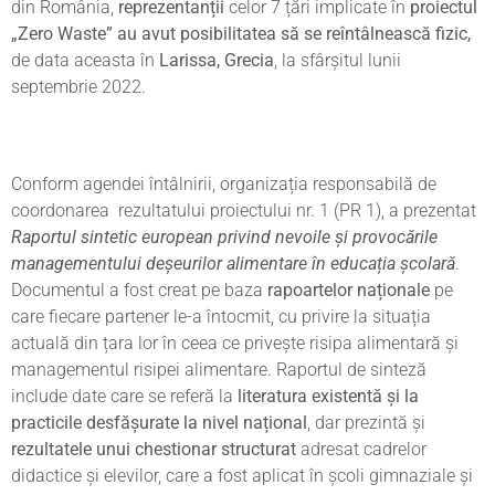
din România,
reprezentanții
celor 7 țări implicate în
proiectul
„Zero Waste” au avut posibilitatea să se reîntâlnească fizic,
de data aceasta în
Larissa, Grecia
, la sfârșitul lunii
septembrie 2022.
Conform agendei întâlnirii, organizația responsabilă de
coordonarea rezultatului proiectului nr. 1 (PR 1), a prezentat
Raportul sintetic european privind nevoile și provocările
managementului deșeurilor alimentare în educația școlară
.
Documentul a fost creat pe baza
rapoartelor naționale
pe
care fiecare partener le-a întocmit, cu privire la situația
actuală din țara lor în ceea ce privește risipa alimentară și
managementul risipei alimentare. Raportul de sinteză
include date care se referă la
literatura existentă și la
practicile desfășurate la nivel național
, dar prezintă și
rezultatele unui chestionar structurat
adresat cadrelor
didactice și elevilor, care a fost aplicat în școli gimnaziale și