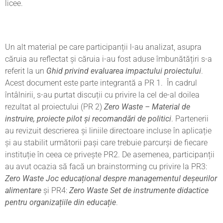
licee.
Un alt material pe care participanții l-au analizat, asupra
căruia au reflectat ​​​​și căruia i-au fost aduse îmbunătățiri s-a
referit la un
Ghid privind evaluarea impactului proiectului
.
Acest document este parte integrantă a PR 1. În cadrul
întâlnirii, s-au purtat discuții cu privire la cel de-al doilea
rezultat al proiectului (PR 2)
Zero Waste – Material de
instruire, proiecte pilot și recomandări de politici
. Partenerii
au revizuit descrierea și liniile directoare incluse în aplicație
și au stabilit următorii pași care trebuie parcurși de fiecare
instituție în ceea ce privește PR2. De asemenea, participanții
au avut ocazia să facă un brainstorming cu privire la PR3:
Zero Waste Joc educațional despre managementul deșeurilor
alimentare
și PR4:
Zero Waste Set de instrumente didactice
pentru organizațiile din educație
.