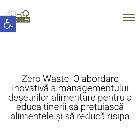
Deschide bara de unelte
TOGG
Zero Waste: O abordare
inovativă a managementului
deșeurilor alimentare pentru a
educa tinerii să prețuiască
alimentele și să reducă risipa