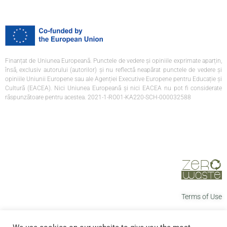
Finanțat de Uniunea Europeană. Punctele de vedere și opiniile exprimate aparțin,
însă, exclusiv autorului (autorilor) și nu reflectă neapărat punctele de vedere și
opiniile Uniunii Europene sau ale Agenției Executive Europene pentru Educație și
Cultură (EACEA). Nici Uniunea Europeană și nici EACEA nu pot fi considerate
răspunzătoare pentru acestea. 2021-1-RO01-KA220-SCH-000032588
Terms of Use