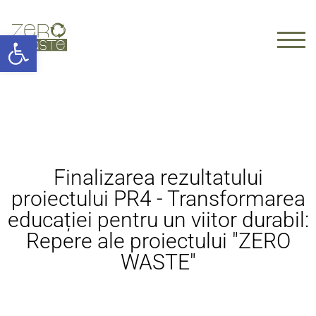
Deschide bara de unelte
TOGG
Finalizarea rezultatului
proiectului PR4 - Transformarea
educației pentru un viitor durabil:
Repere ale proiectului "ZERO
WASTE"