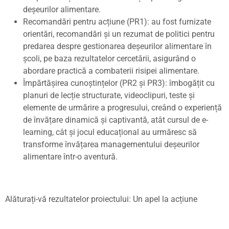
de
ș
eurilor alimentare.
Recomandări pentru ac
ț
iune (PR1): au fost furnizate
orientări, recomandări
ș
i un rezumat de politici pentru
predarea despre gestionarea de
ș
eurilor alimentare în
ș
coli, pe baza rezultatelor cercetării, asigurând o
abordare practică a combaterii risipei alimentare.
Împărtă
ș
irea cuno
ș
tin
ț
elor (PR2
ș
i PR3): îmbogă
ț
it cu
planuri de lec
ț
ie structurate, videoclipuri, teste
ș
i
elemente de urmărire a progresului, creând o experien
ț
ă
de învă
ț
are dinamică
ș
i captivantă, atât cursul de e-
learning, cât
ș
i jocul educa
ț
ional au urmăresc să
transforme învă
ț
area managementului de
ș
eurilor
alimentare într-o aventură.
Alătura
ț
i-vă rezultatelor proiectului: Un apel la ac
ț
iune