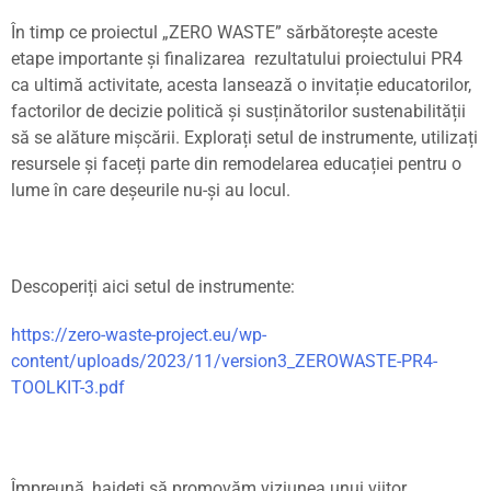
În timp ce proiectul „ZERO WASTE” sărbătore
ș
te aceste
etape importante
ș
i finalizarea rezultatului proiectului PR4
ca ultimă activitate, acesta lansează o invita
ț
ie educatorilor,
factorilor de decizie politică
ș
i sus
ț
inătorilor sustenabilită
ț
ii
să se alăture mi
ș
cării. Explora
ț
i setul de instrumente, utiliza
ț
i
resursele
ș
i face
ț
i parte din remodelarea educa
ț
iei pentru o
lume în care de
ș
eurile nu-
ș
i au locul.
Descoperi
ț
i aici setul de instrumente:
https://zero-waste-project.eu/wp-
content/uploads/2023/11/version3_ZEROWASTE-PR4-
TOOLKIT-3.pdf
Împreună, haide
ț
i să promovăm viziunea unui viitor