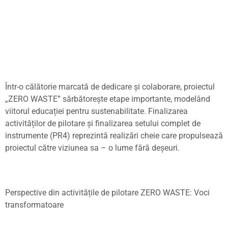
Într-o călătorie marcată de dedicare
ș
i colaborare, proiectul
„ZERO WASTE” sărbătore
ș
te etape importante, modelând
viitorul educa
ț
iei pentru sustenabilitate. Finalizarea
activită
ț
ilor de pilotare
ș
i finalizarea setului complet de
instrumente (PR4) reprezintă realizări cheie care propulsează
proiectul către viziunea sa – o lume fără de
ș
euri.
Perspective din activită
ț
ile de pilotare ZERO WASTE: Voci
transformatoare