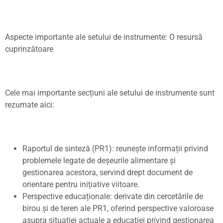
Aspecte importante ale setului de instrumente: O resursă
cuprinzătoare
Cele mai importante sec
ț
iuni ale setului de instrumente sunt
rezumate aici:
Raportul de sinteză (PR1): reune
ș
te informa
ț
ii privind
problemele legate de de
ș
eurile alimentare
ș
i
gestionarea acestora, servind drept document de
orientare pentru ini
ț
iative viitoare.
Perspective educa
ț
ionale: derivate din cercetările de
birou
ș
i de teren ale PR1, oferind perspective valoroase
asupra situa
ț
iei actuale a educa
ț
iei privind gestionarea