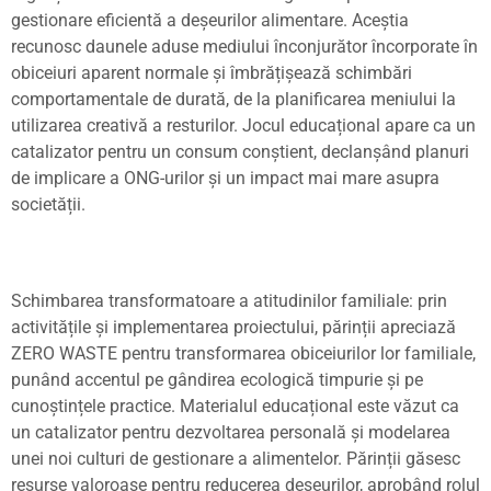
gestionare eficientă a de
ș
eurilor alimentare. Ace
ș
tia
recunosc daunele aduse mediului înconjurător încorporate în
obiceiuri aparent normale
ș
i îmbră
ț
i
ș
ează schimbări
comportamentale de durată, de la planificarea meniului la
utilizarea creativă a resturilor. Jocul educa
țional
apare ca un
catalizator pentru un consum con
ș
tient, declan
ș
ând planuri
de implicare a ONG-urilor
ș
i un impact mai mare asupra
societă
ții
.
Schimbarea transformatoare a atitudinilor familiale:
prin
activită
ț
ile
ș
i implementarea proiectului, părin
ț
ii apreciază
ZERO WASTE pentru transformarea obiceiurilor lor familiale,
punând accentul pe gândirea ecologică timpurie
ș
i pe
cuno
ș
tin
ț
ele practice. Materialul educa
ț
ional este văzut ca
un catalizator pentru dezvoltarea personală
ș
i modelarea
unei noi culturi de gestionare a alimentelor. Părin
ț
ii găsesc
resurse valoroase pentru reducerea de
ș
eurilor, aprobând rolul