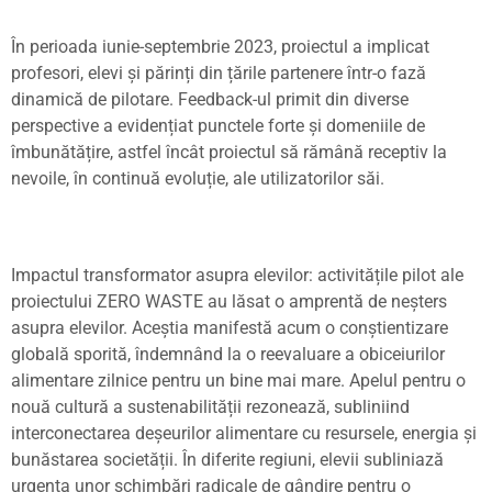
În perioada iunie-septembrie 2023, proiectul a implicat
profesori, elevi
ș
i părin
ț
i din
ț
ările partenere într-o fază
dinamică de pilotare. Feedback-ul primit din diverse
perspective a eviden
ț
iat punctele forte
ș
i domeniile de
îmbunătă
ț
ire, astfel încât proiectul să rămână receptiv la
nevoile, în continuă evolu
ț
ie, ale utilizatorilor săi.
Impactul transformator asupra elevilor
: activită
ț
ile pilot ale
proiectului ZERO WASTE au lăsat o amprentă de ne
ș
ters
asupra elevilor. Ace
ș
tia manifestă acum o con
ș
tientizare
globală sporită, îndemnând la o reevaluare a obiceiurilor
alimentare zilnice pentru un bine mai mare. Apelul pentru o
nouă cultură a sustenabilită
ț
ii rezonează, subliniind
interconectarea de
ș
eurilor alimentare cu resursele, energia
ș
i
bunăstarea societă
ț
ii. În diferite regiuni, elevii subliniază
urgen
ț
a unor schimbări radicale de gândire pentru o