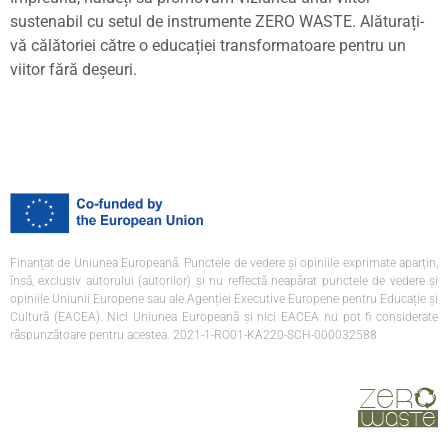
sustenabil cu setul de instrumente ZERO WASTE. Alătura
ț
i-
vă călătoriei către o educa
ț
iei transformatoare pentru un
viitor fără de
ș
euri.
Finanțat de Uniunea Europeană. Punctele de vedere și opiniile exprimate aparțin,
însă, exclusiv autorului (autorilor) și nu reflectă neapărat punctele de vedere și
opiniile Uniunii Europene sau ale Agenției Executive Europene pentru Educație și
Cultură (EACEA). Nici Uniunea Europeană și nici EACEA nu pot fi considerate
răspunzătoare pentru acestea. 2021-1-RO01-KA220-SCH-000032588