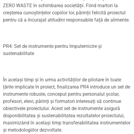
ZERO WASTE în schimbarea societă
ț
ii. Fiind martori la
cre
ș
terea cuno
ș
tin
ț
elor copiilor lor, părin
ț
ii felicită proiectul
pentru că a încurajat atitudini responsabile fa
ț
ă de alimente.
PR4: Set de instrumente pentru împuternicire
ș
i
sustenabilitate
În acela
ș
i timp
ș
i în urma activită
ț
ilor de pilotare în toate
ț
ările implicate în proiect, finalizarea PR4 introduce un set de
instrumente robuste, conceput pentru personalul
ș
colar,
profesori, elevi, părin
ț
i
ș
i formatori interesa
ț
i să continue
obiectivele proiectului. Acest set de instrumente asigură
disponibilitatea
ș
i sustenabilitatea rezultatelor proiectului,
maximizând în acela
ș
i timp transferabilitatea instrumentelor
ș
i metodologiilor dezvoltate.