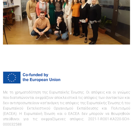
Με τη χρηματοδότηση της Ευρωπαϊκής Ένωσης. Οι απόψεις και οι γνώμες
που διατυπώνονται εκφράζουν αποκλειστικά τις απόψεις των συντακτών και
δεν αντιπροσωπεύουν κατ’ανάγκη τις απόψεις της Ευρωπαϊκής Ένωσης ή του
Ευρωπαϊκού Εκτελεστικού Οργανισμού Εκπαίδευσης και Πολιτισμού
(EACEA). Η Ευρωπαϊκή Ένωση και ο EACEA δεν μπορούν να θεωρηθούν
υπεύθυνοι για τις εκφραζόμενες απόψεις. 2021-1-RO01-KA220-SCH-
000032588