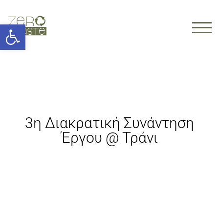
Ανοίξτε τη γραμμή εργαλείων
TOGG
3η Διακρατική Συνάντηση
Έργου @ Τράνι