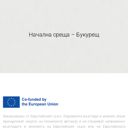
Начална среща – Букурещ
Финансирано от Европейския съюз. Изразените възгледи и мнения обаче
принадлежат изцяло на техния(ите) автор(и) и не отразяват непременно
възгледите и мненията на Европейския съюз или на Европейската