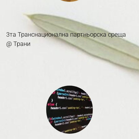
3та Транснационална партньорска среща
@ Трани